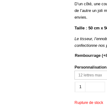
D’un côté, une co
de l’autre un joli
envies.
Taille : 50 cm x 
Le tisseur, l’enno
confectionne nos 
Rembourrage (+
Personnalisation
quantité
de
Coussin
Rupture de stock
'08