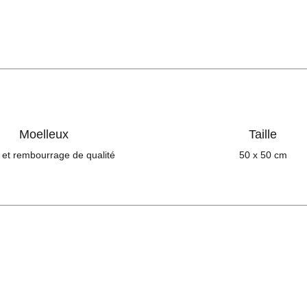
septembre
52'
Moelleux
Taille
 et rembourrage de qualité
50 x 50 cm