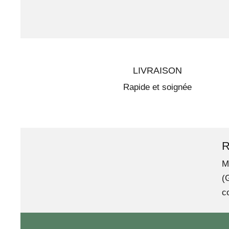
LIVRAISON
Rapide et soignée
R
M
(
c