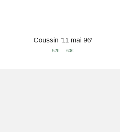
Coussin ’11 mai 96′
Plage
52
€
–
60
€
de
prix :
52€
à
60€