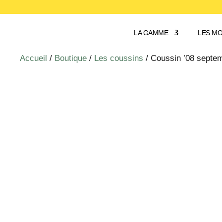
LA GAMME
LES MO
Accueil
/
Boutique
/
Les coussins
/ Coussin ’08 septem