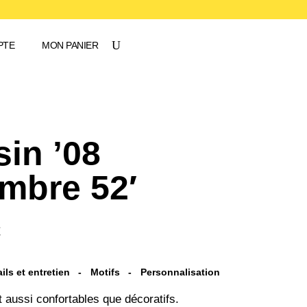
PTE
MON PANIER
in ’08
mbre 52′
Plage
€
de
prix :
ils et entretien
Motifs
Personnalisation
52€
 aussi confortables que décoratifs.