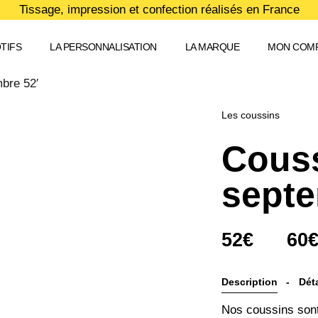
Tissage, impression et confection réalisés en France
TIFS
LA PERSONNALISATION
LA MARQUE
MON COM
bre 52′
Les coussins
Couss
septe
52
€
–
60
Description
Déta
Nos coussins sont