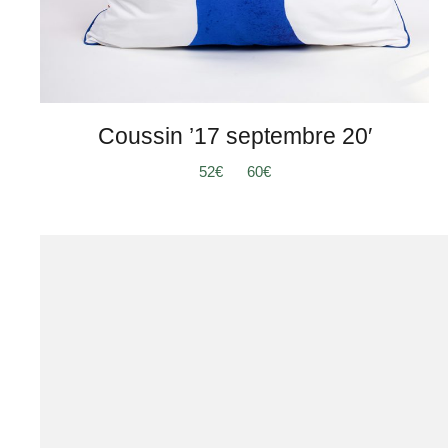
Coussin ’17 septembre 20′
Plage
52
€
–
60
€
de
prix :
52€
à
60€