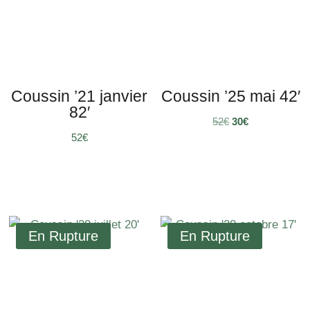
Coussin ’21 janvier
Coussin ’25 mai 42′
82′
Le
Le
52
€
30
€
€
prix
prix
initial
actuel
était :
est :
52€.
30€.