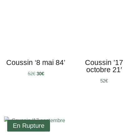
Coussin ‘8 mai 84’
Coussin ’17
octobre 21′
Le
Le
52
€
30
€
€
prix
prix
initial
actuel
était :
est :
52€.
30€.