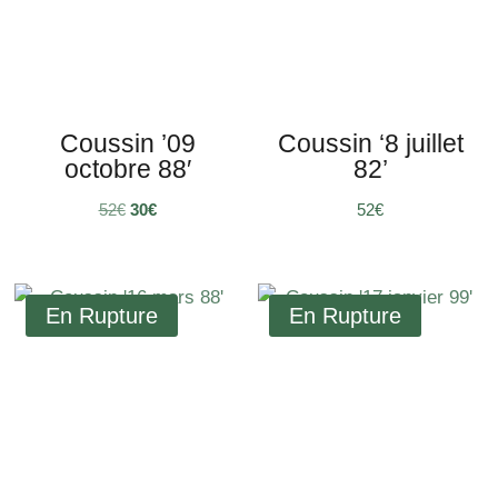
Coussin ’09
Coussin ‘8 juillet
octobre 88′
82’
Le
Le
52
€
30
€
€
prix
prix
initial
actuel
était :
est :
52€.
30€.