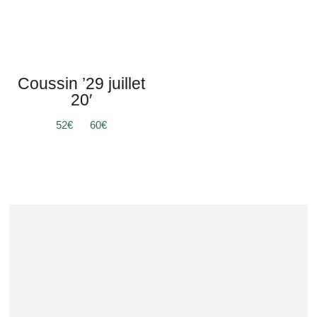
Coussin ’29 juillet
20′
Plage
52
€
–
60
€
de
prix :
52€
à
60€