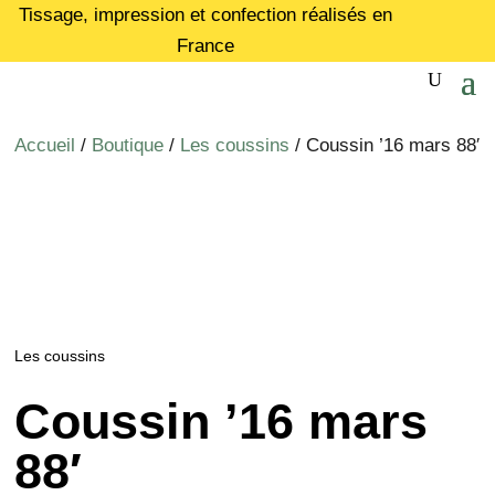
Tissage, impression et confection réalisés en
France
Accueil
/
Boutique
/
Les coussins
/ Coussin ’16 mars 88′
Les coussins
Coussin ’16 mars
88′