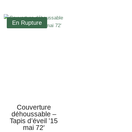
de
prix :
125€
à
145€
Couverture
déhoussable –
Tapis d’éveil ’15
mai 72′