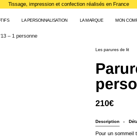
Tissage, impression et confection réalisés en France
TIFS
LA PERSONNALISATION
LA MARQUE
MON COM
N°13 – 1 personne
Les parures de lit
Parur
pers
210
€
Description
Déta
Pour un sommeil t