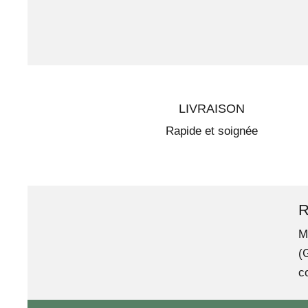
LIVRAISON
Rapide et soignée
R
M
(
c