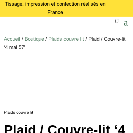
Tissage, impression et confection réalisés en
France
Accueil
/
Boutique
/
Plaids couvre lit
/ Plaid / Couvre-lit
‘4 mai 57’
Plaids couvre lit
Plaid / Couvre-lit ‘4