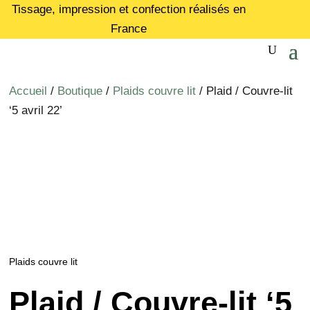
Tissage, impression et confection réalisés en
France
Accueil
/
Boutique
/
Plaids couvre lit
/ Plaid / Couvre-lit
‘5 avril 22’
Plaids couvre lit
Plaid / Couvre-lit ‘5