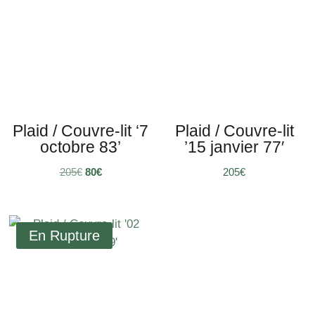
Plaid / Couvre-lit ‘7
Plaid / Couvre-lit
octobre 83’
’15 janvier 77′
Le
Le
205
€
80
€
205
€
prix
prix
initial
actuel
était :
est :
205€.
80€.