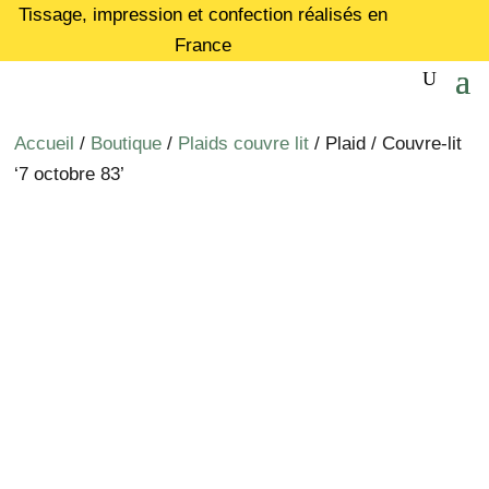
Tissage, impression et confection réalisés en
France
Accueil
/
Boutique
/
Plaids couvre lit
/ Plaid / Couvre-lit
‘7 octobre 83’